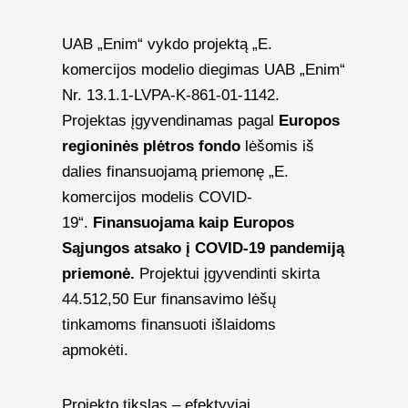
UAB „Enim“ vykdo projektą „E.
komercijos modelio diegimas UAB „Enim“
Nr. 13.1.1-LVPA-K-861-01-1142.
Projektas įgyvendinamas pagal
Europos
regioninės plėtros fondo
lėšomis iš
dalies finansuojamą priemonę „E.
komercijos modelis COVID-
19“.
Finansuojama kaip Europos
Sąjungos atsako į COVID-19 pandemiją
priemonė.
Projektui įgyvendinti skirta
44.512,50 Eur finansavimo lėšų
tinkamoms finansuoti išlaidoms
apmokėti.
Projekto tikslas – efektyviai