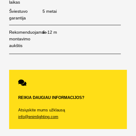
laikas
Šviestuvo
5 metai
garantija
Rekomenduojamas
6–12 m
montavimo
aukštis
REIKIA DAUGIAU INFORMACIJOS?
Atsiųskite mums užklausą
info@enimlighting.com
PRISIJUNGTI