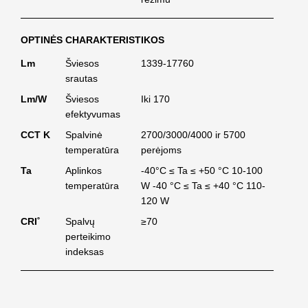
OPTINĖS CHARAKTERISTIKOS
Lm
Šviesos
1339-17760
srautas
Lm/W
Šviesos
Iki 170
efektyvumas
CCT K
Spalvinė
2700/3000/4000 ir 5700
temperatūra
perėjoms
Ta
Aplinkos
-40°C ≤ Ta ≤ +50 °C 10-100
temperatūra
W -40 °C ≤ Ta ≤ +40 °C 110-
120 W
CRI˚
Spalvų
≥70
perteikimo
indeksas