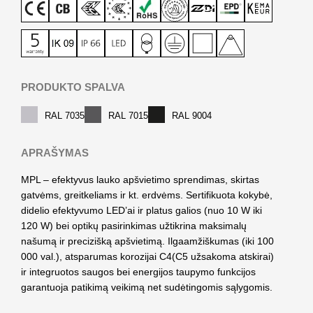
PRODUKTO SPALVA
RAL 7035
RAL 7015
RAL 9004
APRAŠYMAS
MPL – efektyvus lauko apšvietimo sprendimas, skirtas
gatvėms, greitkeliams ir kt. erdvėms. Sertifikuota kokybė,
didelio efektyvumo LED’ai ir platus galios (nuo 10 W iki
120 W) bei optikų pasirinkimas užtikrina maksimalų
našumą ir precizišką apšvietimą. Ilgaamžiškumas (iki 100
000 val.), atsparumas korozijai C4(C5 užsakoma atskirai)
ir integruotos saugos bei energijos taupymo funkcijos
garantuoja patikimą veikimą net sudėtingomis sąlygomis.