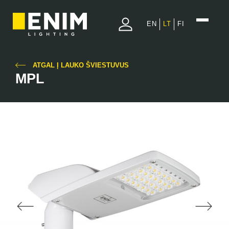
EN
LT
FI
ATGAL Į LAUKO ŠVIESTUVUS
MPL