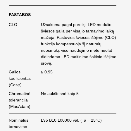
PASTABOS
CLO
Užsakoma pagal poreikį: LED modulio
šviesos galia per visą jo tarnavimo laiką
mažėja. Pastovios šviesos išėjimo (CLO)
funkcija kompensuoja šį natūralų
nuosmukį, viso naudojimo metu nuolat
didindama LED maitinimo šaltinio išėjimo
srovę.
Galios
≥ 0.95
koeficientas
(Cosφ)
Chromatinė
Ne aukštesnė kaip 5
tolerancija
(MacAdam)
Nominalus
L95 B10 100000 val. (Ta = 25°C)
tarnavimo