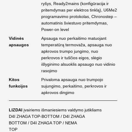
ryšys, Ready2mains (konfigūracija ir
pritemdymas per elektros tinklą), U6Me2
programavimo protokolas, Chronostep –
automatinis šviestuvo pritemdymas,
Power-on level
Vidinės
Apsauga nuo perkaitimo matuojant
apsaugos
temperatūrą termovaža, apsauga nuo
apkrovos trumpo jungimo, nuo
perkrovos ir tuščios eigos, slėgio
išlyginimo alsuoklis apsaugo nuo vidinio
rasojimo
Kitos
Privaloma apsauga nuo trumpojo
funkcijos
sujungimo, perkaitimo, perkrovos ir
apkrovos dingimo
LIZDAI
įvairiems išmaniesiems valdymo jutikliams
D4I ZHAGA TOP-BOTTOM / D4I ZHAGA
BOTTOM / D4I ZHAGA TOP / NEMA
TOP