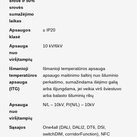
srovė ir 50%
srovės
sumažėjimo
laikas
Apsaugos
≥ IP20
klasė
Apsauga
10 kV/6kV
nuo
viršįtampių
Išmanioji
Išmanioji temperatūros apsauga
temperatūros
apsaugo maitinimo šaltinį nuo šiluminio
apsauga
perkaitimo, sumažindama išėjimo galią
(ITG)
arba išjungdama, jei veikia virš šviestuvo
arba balasto šiluminių ribų
Apsauga
N/L – 10kV, P/(N/L) – 10kV
nuo
viršįtampių
Sąsajos
One4all (DALI, DALI2, DT6, DSI,
switchDIM, corridorFunction), NFC