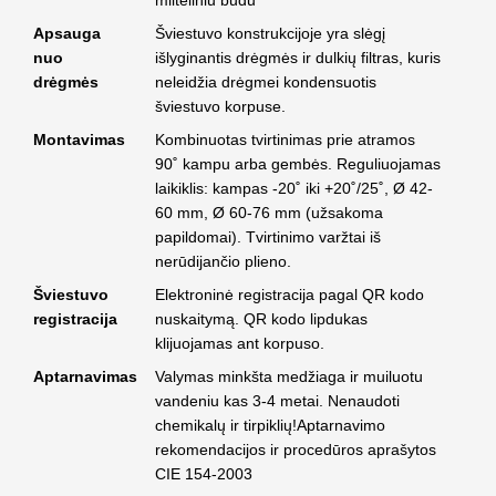
milteliniu būdu
Apsauga
Šviestuvo konstrukcijoje yra slėgį
nuo
išlyginantis drėgmės ir dulkių filtras, kuris
drėgmės
neleidžia drėgmei kondensuotis
šviestuvo korpuse.
Montavimas
Kombinuotas tvirtinimas prie atramos
90˚ kampu arba gembės. Reguliuojamas
laikiklis: kampas -20˚ iki +20˚/25˚, Ø 42-
60 mm, Ø 60-76 mm (užsakoma
papildomai). Tvirtinimo varžtai iš
nerūdijančio plieno.
Šviestuvo
Elektroninė registracija pagal QR kodo
registracija
nuskaitymą. QR kodo lipdukas
klijuojamas ant korpuso.
Aptarnavimas
Valymas minkšta medžiaga ir muiluotu
vandeniu kas 3-4 metai. Nenaudoti
chemikalų ir tirpiklių!Aptarnavimo
rekomendacijos ir procedūros aprašytos
CIE 154-2003