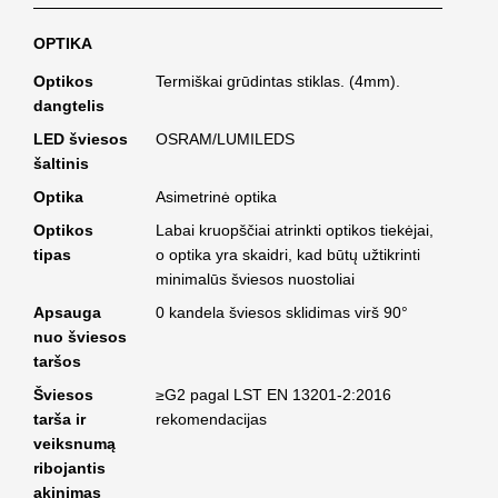
OPTIKA
Optikos
Termiškai grūdintas stiklas. (4mm).
dangtelis
LED šviesos
OSRAM/LUMILEDS
šaltinis
Optika
Asimetrinė optika
Optikos
Labai kruopščiai atrinkti optikos tiekėjai,
tipas
o optika yra skaidri, kad būtų užtikrinti
minimalūs šviesos nuostoliai
Apsauga
0 kandela šviesos sklidimas virš 90°
nuo šviesos
taršos
Šviesos
≥G2 pagal LST EN 13201-2:2016
tarša ir
rekomendacijas
veiksnumą
ribojantis
akinimas