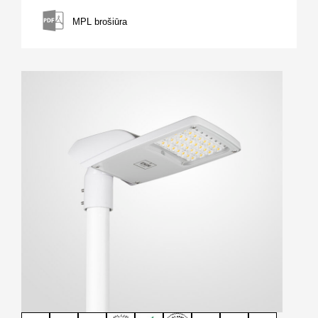
MPL brošiūra