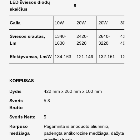
LED šviesos diodų
8
skaičius
Galia
10W
20W
20W
30W
Šviesos srautas,
1340-
2420-
2640-
4140-
Lm
1630
2920
3220
4920
Efektyvumas, Lm/W
134-163
121-146
132-161
138-164
KORPUSAS
Dydis
422 mm x 260 mm x 100 mm
Svoris
5.3
Brutto
Svoris Netto
5
Korpuso
Pagaminta iš anoduoto aliuminio,
medžiaga
padengta antikorozine medžiaga, dažyta