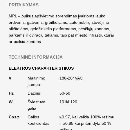
PRITAIKYMAS
MPL – puikus apšvietimo sprendimas įvairioms lauko
erdvėms: gatvėms, greitkeliams, automobilių stovėjimo
aikštelėms, geležinkelio platformoms, pėsčiųjų zonoms,
parkams ir dviračių takams, taip pat miesto infrastruktūrai
ar poilsio zonoms.
TECHNINĖ INFORMACIJA
ELEKTROS CHARAKTERISTIKOS
V
Maitinimo
180-264VAC
įtampa
Hz
Dažnis
50-60
W
Šviestuvo
10 iki 120
galia
Cosφ
Galios
≥0.97, kai veikia 100% režimu
koeficientas
ir ≥0,85,kai pritemdyta 50 %
režimu