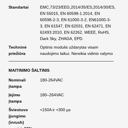
Standartai
EMC,73/23/EEG,2014/35/ES,2014/30/ES,
EN 55015, EN 60598-1:2014, EN
60598-2-3, EN 61000-3-2, EN61000-3-
3, EN 61547, EN 62031, EN 62471, EN
62493:2010, EN 62262, WEEE, RoHS,
Dark Sky, ZHAGA, EPD.
Techninė
Optinis modulis uždarytas visam
priežiūra
naudojimo laikui. Nereikia vidinio valymo
MAITINIMO ŠALTINIS
Nominali
180-264VAC
įtampa
Įėjimo
180–264VAC
įtampa
Šviestuvo
<150A ir <300 µs
įjungimo
(inrush)